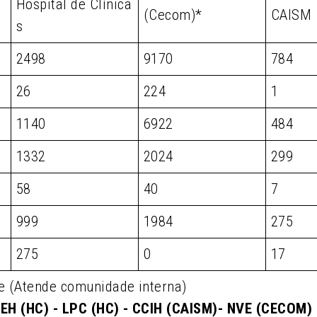
Hospital de Clínica
(Cecom)*
CAISM
s
2498
9170
784
26
224
1
1140
6922
484
1332
2024
299
58
40
7
999
1984
275
275
0
17
e (Atende comunidade interna)
EH (HC) - LPC (HC) - CCIH (CAISM)- NVE (CECOM)