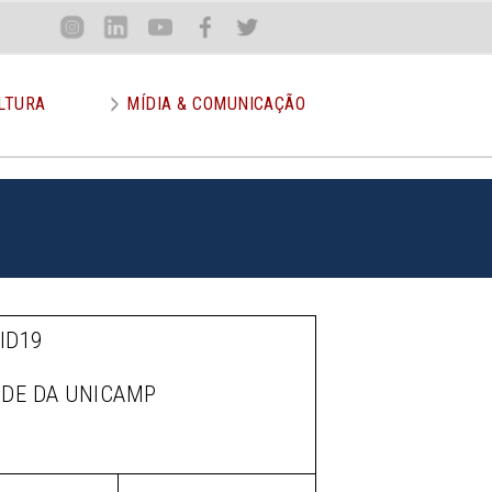
Loca
Inst
Lin
You
Face
Twit
or
LTURA
MÍDIA & COMUNICAÇÃO
ID19
ÚDE DA UNICAMP