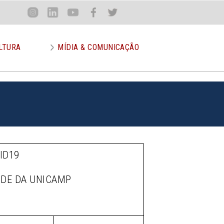
Loca
Inst
Lin
You
Face
Twit
or
LTURA
MÍDIA & COMUNICAÇÃO
ID19
ÚDE DA UNICAMP