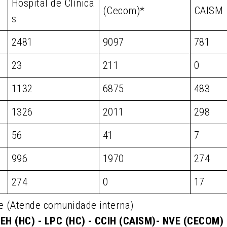
Hospital de Clínica
(Cecom)*
CAISM
s
2481
9097
781
23
211
0
1132
6875
483
1326
2011
298
56
41
7
996
1970
274
274
0
17
e (Atende comunidade interna)
EH (HC) - LPC (HC) - CCIH (CAISM)- NVE (CECOM)