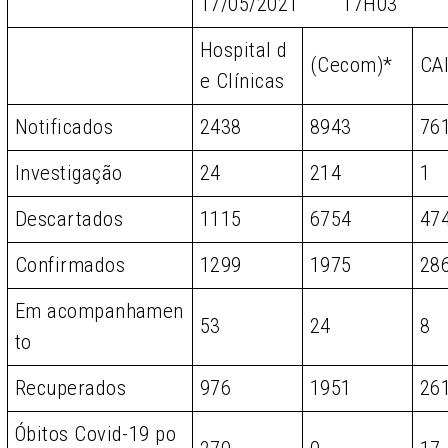
17/05/2021 17H03
Hospital d
(Cecom)*
CA
e Clínicas
Notificados
2438
8943
76
Investigação
24
214
1
Descartados
1115
6754
47
Confirmados
1299
1975
28
Em acompanhamen
53
24
8
to
Recuperados
976
1951
26
Óbitos Covid-19 po