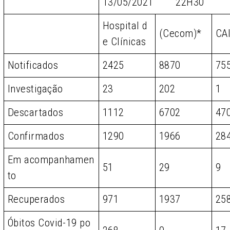
13/05/2021 22H30
Hospital d
(Cecom)*
CA
e Clínicas
Notificados
2425
8870
75
Investigação
23
202
1
Descartados
1112
6702
47
Confirmados
1290
1966
28
Em acompanhamen
51
29
9
to
Recuperados
971
1937
25
Óbitos Covid-19 po