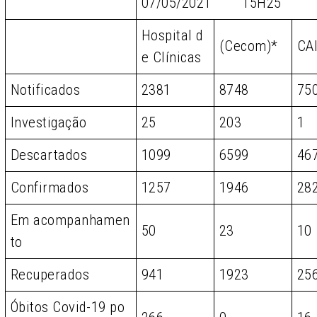
07/05/2021 15H25
Hospital d
(Cecom)*
CA
e Clínicas
Notificados
2381
8748
75
Investigação
25
203
1
Descartados
1099
6599
46
Confirmados
1257
1946
28
Em acompanhamen
50
23
10
to
Recuperados
941
1923
25
Óbitos Covid-19 po