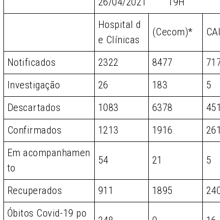
26/04/2021 19H
Hospital d
(Cecom)*
CA
e Clínicas
Notificados
2322
8477
71
Investigação
26
183
5
Descartados
1083
6378
45
Confirmados
1213
1916
26
Em acompanhamen
54
21
5
to
Recuperados
911
1895
24
Óbitos Covid-19 po