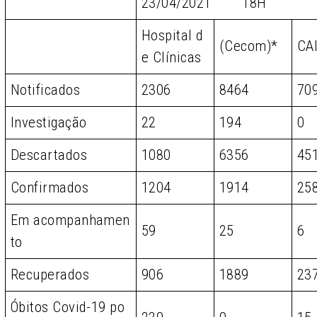
23/04/2021 18H
Hospital d
(Cecom)*
CA
e Clínicas
Notificados
2306
8464
70
Investigação
22
194
0
Descartados
1080
6356
45
Confirmados
1204
1914
25
Em acompanhamen
59
25
6
to
Recuperados
906
1889
23
Óbitos Covid-19 po