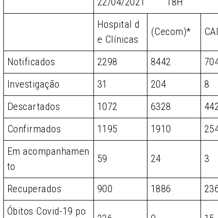
22/04/2021 18H
Hospital d
(Cecom)*
CA
e Clínicas
Notificados
2298
8442
70
Investigação
31
204
8
Descartados
1072
6328
44
Confirmados
1195
1910
25
Em acompanhamen
59
24
3
to
Recuperados
900
1886
23
Óbitos Covid-19 po