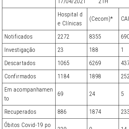
17/04/2021 21H
Hospital d
(Cecom)*
CA
e Clínicas
Notificados
2272
8355
69
Investigação
23
188
1
Descartados
1065
6269
43
Confirmados
1184
1898
25
Em acompanhamen
69
24
5
to
Recuperados
886
1874
23
Óbitos Covid-19 po