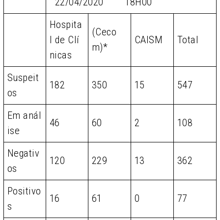
22/04/2020 18H00
Hospita
(Ceco
l de Clí
CAISM
Total
m)*
nicas
Suspeit
182
350
15
547
os
Em anál
46
60
2
108
ise
Negativ
120
229
13
362
os
Positivo
16
61
0
77
s