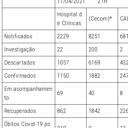
11/04/2021 21H
Hospital d
(Cecom)*
CA
e Clínicas
Notificados
2229
8251
68
Investigação
22
200
2
Descartados
1057
6169
43
Confirmados
1150
1882
24
Em acompanhamen
69
40
8
to
Recuperados
862
1842
22
Óbitos Covid-19 po