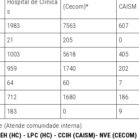
Hospital de Clínica
(Cecom)*
CAISM
s
1983
7563
607
21
205
0
1003
5618
405
959
1740
202
64
60
7
712
1680
186
183
0
9
e (Atende comunidade interna)
EH (HC) - LPC (HC) - CCIH (CAISM)- NVE (CECOM)