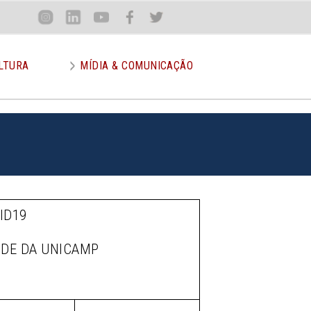
Loca
Inst
Lin
You
Face
Twit
or
LTURA
MÍDIA & COMUNICAÇÃO
ID19
ÚDE DA UNICAMP