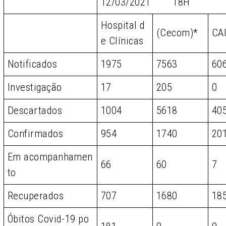
12/03/2021 18H
Hospital d
(Cecom)*
CA
e Clínicas
Notificados
1975
7563
60
Investigação
17
205
0
Descartados
1004
5618
40
Confirmados
954
1740
20
Em acompanhamen
66
60
7
to
Recuperados
707
1680
18
Óbitos Covid-19 po