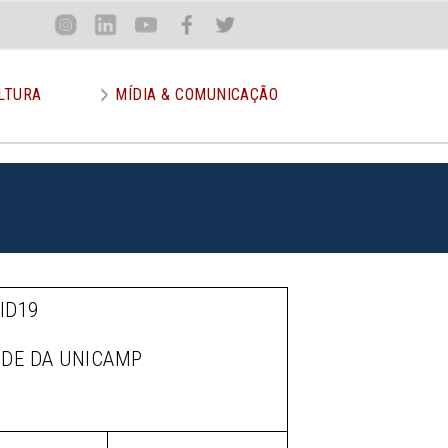
Loca
Inst
Lin
You
Face
Twit
or
LTURA
MÍDIA & COMUNICAÇÃO
ID19
ÚDE DA UNICAMP