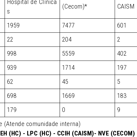
Hospital de Clínica
(Cecom)*
CAISM
s
1959
7477
601
22
204
2
998
5559
402
939
1714
197
62
45
5
698
1669
183
179
0
9
e (Atende comunidade interna)
EH (HC) - LPC (HC) - CCIH (CAISM)- NVE (CECOM)