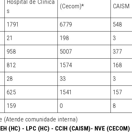
Hospital de Clínica
(Cecom)*
CAISM
s
1791
6779
548
21
198
3
958
5007
377
812
1574
168
28
33
3
625
1541
157
159
0
8
e (Atende comunidade interna)
EH (HC) - LPC (HC) - CCIH (CAISM)- NVE (CECOM)