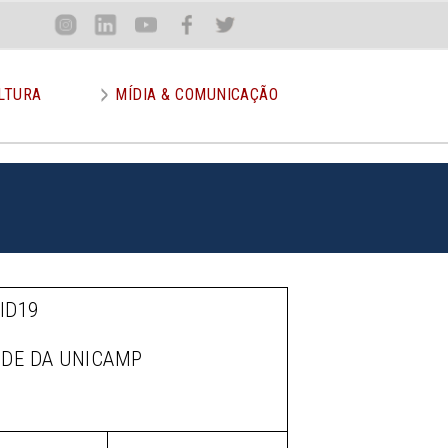
Loca
Inst
Lin
You
Face
Twit
or
LTURA
MÍDIA & COMUNICAÇÃO
ID19
ÚDE DA UNICAMP