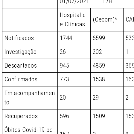
01/02/2021 17H
Hospital d
(Cecom)*
CA
e Clínicas
Notificados
1744
6599
53
Investigação
26
202
1
Descartados
945
4859
36
Confirmados
773
1538
16
Em acompanhamen
20
29
2
to
Recuperados
596
1509
15
Óbitos Covid-19 po