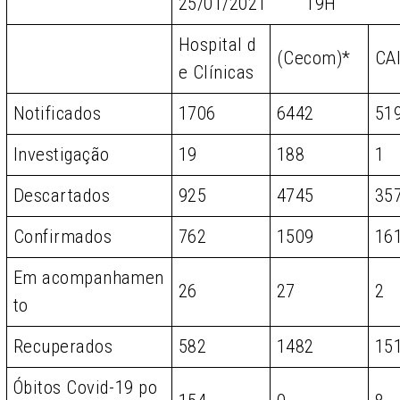
25/01/2021 19H
Hospital d
(Cecom)*
CA
e Clínicas
Notificados
1706
6442
51
Investigação
19
188
1
Descartados
925
4745
35
Confirmados
762
1509
16
Em acompanhamen
26
27
2
to
Recuperados
582
1482
15
Óbitos Covid-19 po