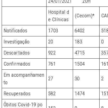
24/01/2021 20H
Hospital d
(Cecom)*
CA
e Clínicas
Notificados
1703
6402
51
Investigação
20
183
0
Descartados
922
4715
35
Confirmados
761
1504
16
Em acompanhamen
27
30
2
to
Recuperados
582
1474
15
Óbitos Covid-19 po