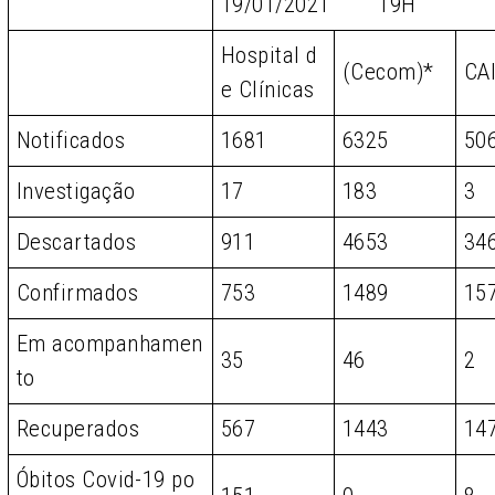
19/01/2021 19H
Hospital d
(Cecom)*
CA
e Clínicas
Notificados
1681
6325
50
Investigação
17
183
3
Descartados
911
4653
34
Confirmados
753
1489
15
Em acompanhamen
35
46
2
to
Recuperados
567
1443
14
Óbitos Covid-19 po