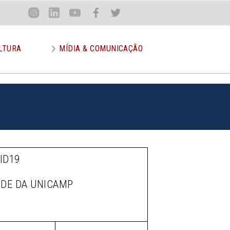
Loca
Inst
Lin
You
Face
Twit
or
LTURA
MÍDIA & COMUNICAÇÃO
ID19
ÚDE DA UNICAMP