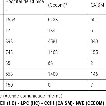
Hospital de Clínica
(Cecom)*
CAISM
s
1663
6233
501
17
184
6
898
4581
340
748
1468
155
35
68
2
563
1400
146
150
0
7
e (Atende comunidade interna)
EH (HC) - LPC (HC) - CCIH (CAISM)- NVE (CECOM)