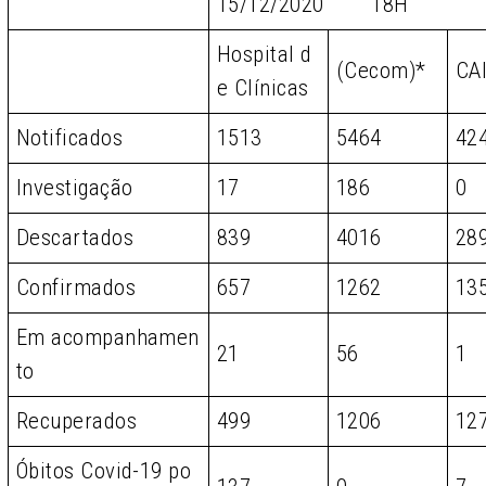
15/12/2020 18H
Hospital d
(Cecom)*
CA
e Clínicas
Notificados
1513
5464
42
Investigação
17
186
0
Descartados
839
4016
28
Confirmados
657
1262
13
Em acompanhamen
21
56
1
to
Recuperados
499
1206
12
Óbitos Covid-19 po