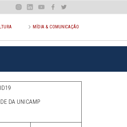
Loca
Inst
Lin
You
Face
Twit
or
LTURA
MÍDIA & COMUNICAÇÃO
ID19
ÚDE DA UNICAMP