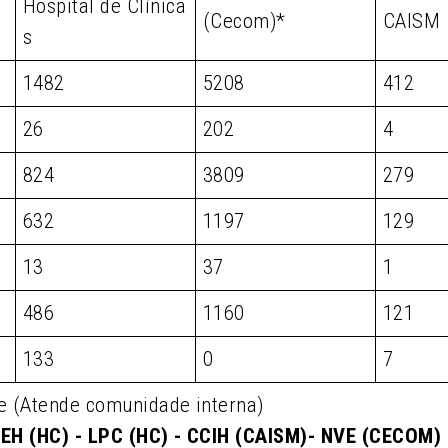
Hospital de Clínica
(Cecom)*
CAISM
s
1482
5208
412
26
202
4
824
3809
279
632
1197
129
13
37
1
486
1160
121
133
0
7
e (Atende comunidade interna)
EH (HC) - LPC (HC) - CCIH (CAISM)- NVE (CECOM)