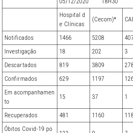
05/12/2020 18H30
Hospital d
(Cecom)*
CA
e Clínicas
Notificados
1466
5208
40
Investigação
18
202
3
Descartados
819
3809
27
Confirmados
629
1197
12
Em acompanhamen
15
37
1
to
Recuperados
481
1160
11
Óbitos Covid-19 po