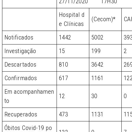
27/11/2020 17H30
Hospital d
(Cecom)*
CA
e Clínicas
Notificados
1442
5002
39
Investigação
15
199
2
Descartados
810
3642
26
Confirmados
617
1161
12
Em acompanhamen
12
30
0
to
Recuperados
473
1131
11
Óbitos Covid-19 po