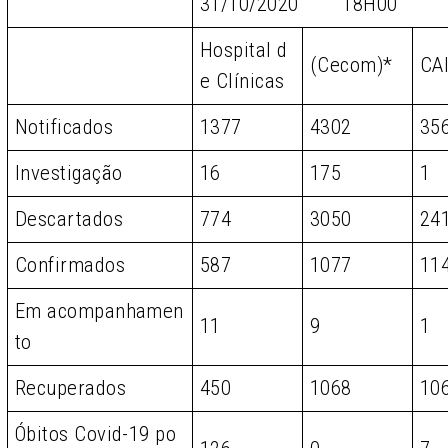
31/10/2020 18H00
Hospital d
(Cecom)*
CA
e Clínicas
Notificados
1377
4302
35
Investigação
16
175
1
Descartados
774
3050
24
Confirmados
587
1077
11
Em acompanhamen
11
9
1
to
Recuperados
450
1068
10
Óbitos Covid-19 po