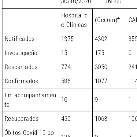
30/10/2020 16H00
Hospital d
(Cecom)*
CA
e Clínicas
Notificados
1375
4302
35
Investigação
15
175
0
Descartados
774
3050
24
Confirmados
586
1077
11
Em acompanhamen
10
9
1
to
Recuperados
450
1068
10
Óbitos Covid-19 po