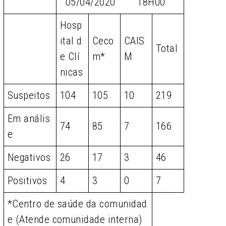
05/04/2020 18H00
Hosp
ital d
Ceco
CAIS
Total
e Clí
m*
M
nicas
Suspeitos
104
105
10
219
Em anális
74
85
7
166
e
Negativos
26
17
3
46
Positivos
4
3
0
7
*Centro de saúde da comunidad
e (Atende comunidade interna)