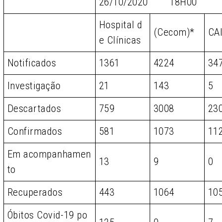
26/10/2020 18H00
Hospital d
(Cecom)*
CA
e Clínicas
Notificados
1361
4224
34
Investigação
21
143
5
Descartados
759
3008
23
Confirmados
581
1073
11
Em acompanhamen
13
9
0
to
Recuperados
443
1064
10
Óbitos Covid-19 po