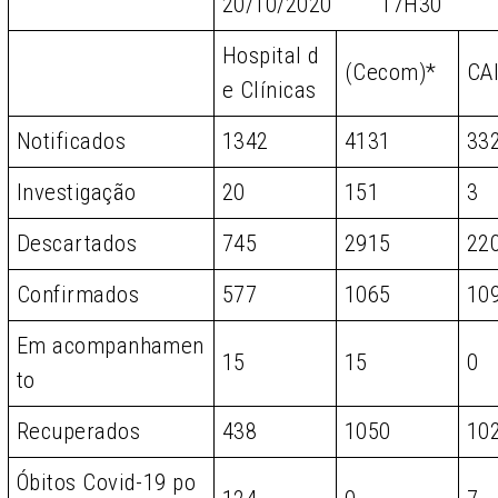
20/10/2020 17H30
Hospital d
(Cecom)*
CA
e Clínicas
Notificados
1342
4131
33
Investigação
20
151
3
Descartados
745
2915
22
Confirmados
577
1065
10
Em acompanhamen
15
15
0
to
Recuperados
438
1050
10
Óbitos Covid-19 po