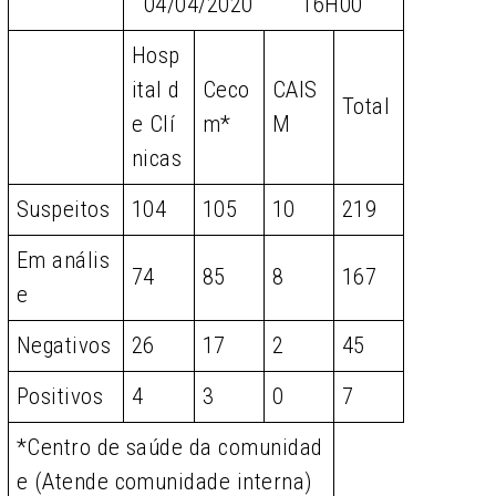
04/04/2020 16H00
Hosp
ital d
Ceco
CAIS
Total
e Clí
m*
M
nicas
Suspeitos
104
105
10
219
Em anális
74
85
8
167
e
Negativos
26
17
2
45
Positivos
4
3
0
7
*Centro de saúde da comunidad
e (Atende comunidade interna)