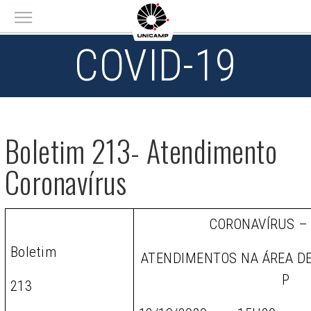
Main menu
COVID-19
Boletim 213- Atendimento
Coronavírus
CORONAVÍRUS –
Boletim
ATENDIMENTOS NA ÁREA D
P
213