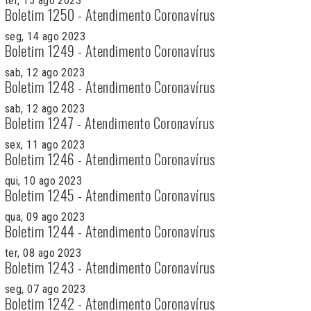
ter, 15 ago 2023
Boletim 1250 - Atendimento Coronavírus
seg, 14 ago 2023
Boletim 1249 - Atendimento Coronavírus
sab, 12 ago 2023
Boletim 1248 - Atendimento Coronavírus
sab, 12 ago 2023
Boletim 1247 - Atendimento Coronavírus
sex, 11 ago 2023
Boletim 1246 - Atendimento Coronavírus
qui, 10 ago 2023
Boletim 1245 - Atendimento Coronavírus
qua, 09 ago 2023
Boletim 1244 - Atendimento Coronavírus
ter, 08 ago 2023
Boletim 1243 - Atendimento Coronavírus
seg, 07 ago 2023
Boletim 1242 - Atendimento Coronavírus