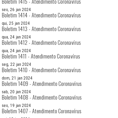
Boletim 1415 - Atendimento Coronavírus
sex, 26 jan 2024
Boletim 1414 - Atendimento Coronavírus
qui, 25 jan 2024
Boletim 1413 - Atendimento Coronavírus
qua, 24 jan 2024
Boletim 1412 - Atendimento Coronavírus
qua, 24 jan 2024
Boletim 1411 - Atendimento Coronavírus
seg, 22 jan 2024
Boletim 1410 - Atendimento Coronavírus
dom, 21 jan 2024
Boletim 1409 - Atendimento Coronavírus
sab, 20 jan 2024
Boletim 1408 - Atendimento Coronavírus
sex, 19 jan 2024
Boletim 1407 - Atendimento Coronavírus