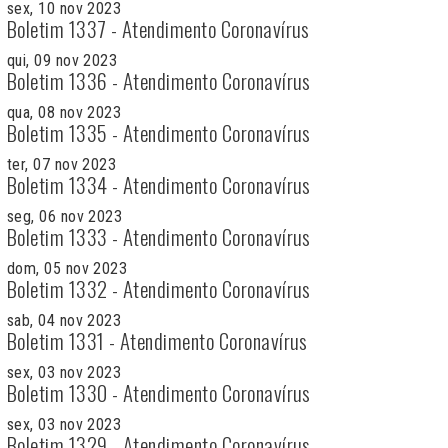
sex, 10 nov 2023
Boletim 1337 - Atendimento Coronavírus
qui, 09 nov 2023
Boletim 1336 - Atendimento Coronavírus
qua, 08 nov 2023
Boletim 1335 - Atendimento Coronavírus
ter, 07 nov 2023
Boletim 1334 - Atendimento Coronavírus
seg, 06 nov 2023
Boletim 1333 - Atendimento Coronavírus
dom, 05 nov 2023
Boletim 1332 - Atendimento Coronavírus
sab, 04 nov 2023
Boletim 1331 - Atendimento Coronavírus
sex, 03 nov 2023
Boletim 1330 - Atendimento Coronavírus
sex, 03 nov 2023
Boletim 1329 - Atendimento Coronavírus