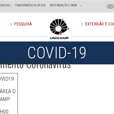
Menu
GRESSO
TRANSPARÊNCIA ATIVA
INFORMAÇÕES PARA...
En
Superi
Direito
PESQUISA
EXTENSÃO E CU
COVID-19
imento Coronavírus
OVID19
ÁREA D
CAMP
H00