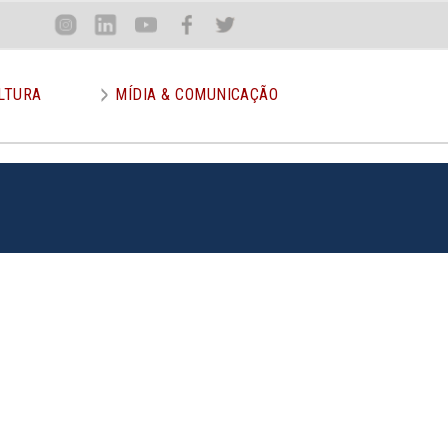
Loca
Inst
Lin
You
Face
Twit
or
LTURA
MÍDIA & COMUNICAÇÃO