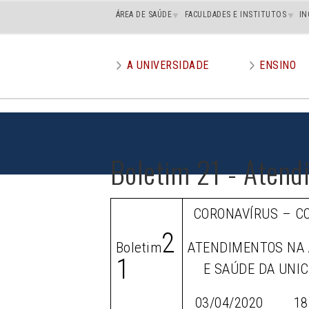
Main
ÁREA DE SAÚDE
FACULDADES E INSTITUTOS
IN
superior
A UNIVERSIDADE
ENSINO
Main
menu
Boletim 21 - Atend
CORONAVÍRUS – C
2
Boletim
ATENDIMENTOS NA 
1
E SAÚDE DA UNI
03/04/2020 18