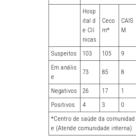
Hosp
ital d
Ceco
CAIS
e Clí
m*
M
nicas
Suspeitos
103
105
9
Em anális
73
85
8
e
Negativos
26
17
1
Positivos
4
3
0
*Centro de saúde da comunidad
e (Atende comunidade interna)