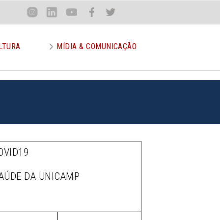
Loca
Inst
Lin
You
Face
Twit
or
LTURA
MÍDIA & COMUNICAÇÃO
OVID19
SAÚDE DA UNICAMP