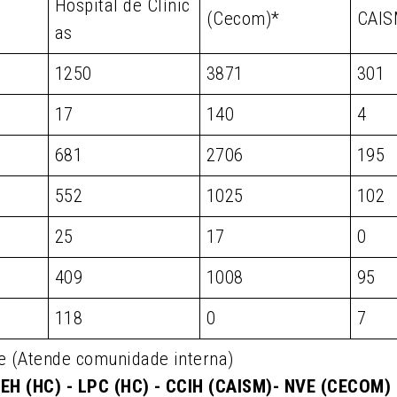
Hospital de Clínic
(Cecom)*
CAI
as
1250
3871
301
17
140
4
681
2706
195
552
1025
102
25
17
0
409
1008
95
118
0
7
e (Atende comunidade interna)
EH (HC) - LPC (HC) - CCIH (CAISM)- NVE (CECOM)