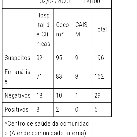
02/04/2020 18H00
Hosp
ital d
Ceco
CAIS
Total
e Clí
m*
M
nicas
Suspeitos
92
95
9
196
Em anális
71
83
8
162
e
Negativos
18
10
1
29
Positivos
3
2
0
5
*Centro de saúde da comunidad
e (Atende comunidade interna)