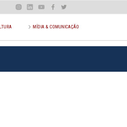
Loca
Inst
Lin
You
Face
Twit
or
LTURA
MÍDIA & COMUNICAÇÃO