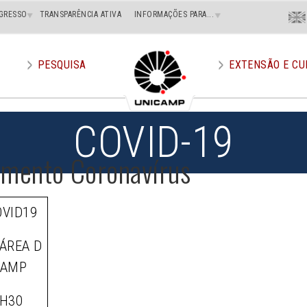
Menu
GRESSO
TRANSPARÊNCIA ATIVA
INFORMAÇÕES PARA...
En
Superi
Direito
PESQUISA
EXTENSÃO E CU
COVID-19
imento Coronavírus
OVID19
ÁREA D
CAMP
H30