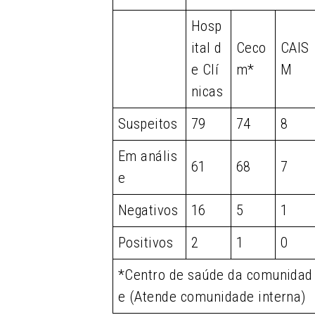
Hosp
ital d
Ceco
CAIS
e Clí
m*
M
nicas
Suspeitos
79
74
8
Em anális
61
68
7
e
Negativos
16
5
1
Positivos
2
1
0
*Centro de saúde da comunidad
e (Atende comunidade interna)