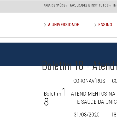
Main
ÁREA DE SAÚDE
FACULDADES E INSTITUTOS
IN
superior
A UNIVERSIDADE
ENSINO
Main
menu
Boletim 18 - Atend
CORONAVÍRUS – C
1
Boletim
ATENDIMENTOS NA 
8
E SAÚDE DA UNI
31/03/2020 18