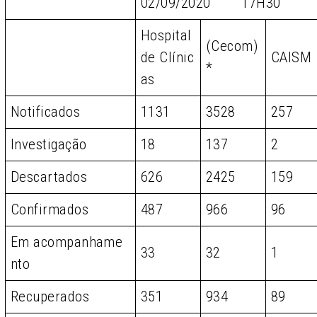
02/09/2020 17H30
Hospital
(Cecom)
de Clínic
CAISM
*
as
Notificados
1131
3528
257
Investigação
18
137
2
Descartados
626
2425
159
Confirmados
487
966
96
Em acompanhame
33
32
1
nto
Recuperados
351
934
89