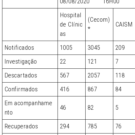
08/08/2020 16H00
Hospital
(Cecom)
de Clínic
CAISM
*
as
Notificados
1005
3045
209
Investigação
22
121
7
Descartados
567
2057
118
Confirmados
416
867
84
Em acompanhame
46
82
5
nto
Recuperados
294
785
76