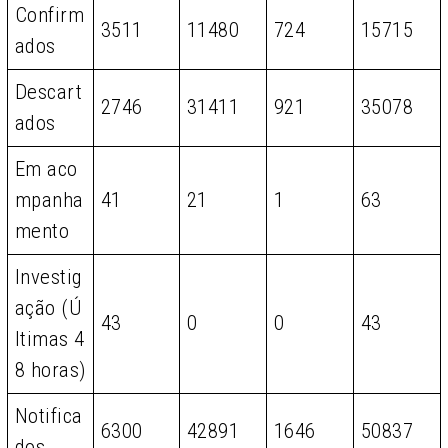
Confirm
3511
11480
724
15715
ados
Descart
2746
31411
921
35078
ados
Em aco
mpanha
41
21
1
63
mento
Investig
ação (Ú
43
0
0
43
ltimas 4
8 horas)
Notifica
6300
42891
1646
50837
dos