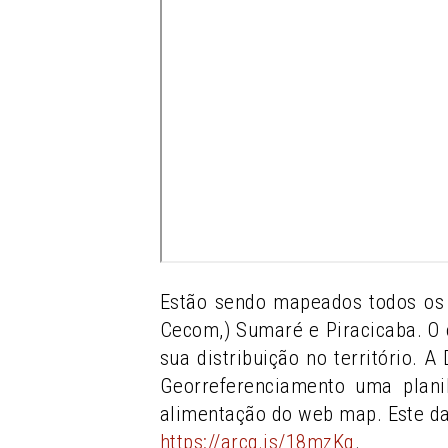
Estão sendo mapeados todos os 
Cecom,) Sumaré e Piracicaba. O 
sua distribuição no território. 
Georreferenciamento uma plani
alimentação do web map. Este d
https://arcg.is/18mzKq
.