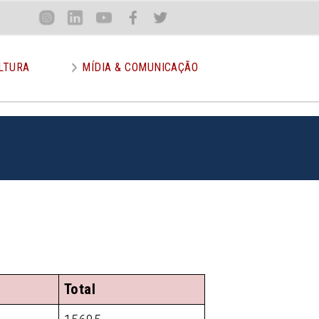
Loca
Inst
Lin
You
Face
Twit
or
LTURA
MÍDIA & COMUNICAÇÃO
Total