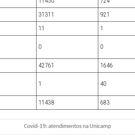
11450
724
31311
921
11
1
0
0
42761
1646
1
40
11438
683