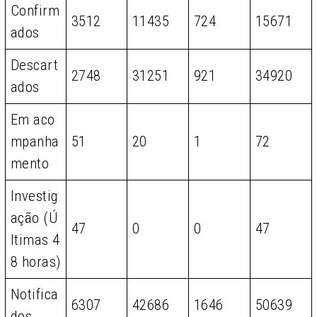
Confirm
3512
11435
724
15671
ados
Descart
2748
31251
921
34920
ados
Em aco
mpanha
51
20
1
72
mento
Investig
ação (Ú
47
0
0
47
ltimas 4
8 horas)
Notifica
6307
42686
1646
50639
dos