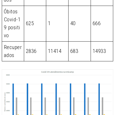
Óbitos
Covid-1
625
1
40
666
9 positi
vo
Recuper
2836
11414
683
14933
ados