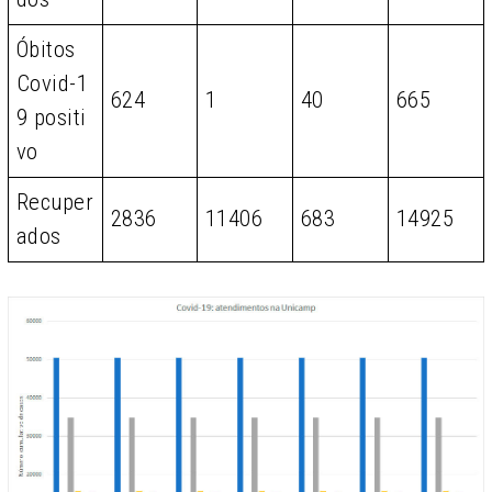
Óbitos
Covid-1
624
1
40
665
9 positi
vo
Recuper
2836
11406
683
14925
ados