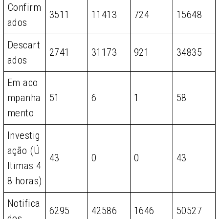
Confirm
3511
11413
724
15648
ados
Descart
2741
31173
921
34835
ados
Em aco
mpanha
51
6
1
58
mento
Investig
ação (Ú
43
0
0
43
ltimas 4
8 horas)
Notifica
6295
42586
1646
50527
dos