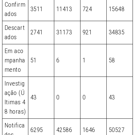
Confirm
3511
11413
724
15648
ados
Descart
2741
31173
921
34835
ados
Em aco
mpanha
51
6
1
58
mento
Investig
ação (Ú
43
0
0
43
ltimas 4
8 horas)
Notifica
6295
42586
1646
50527
dos