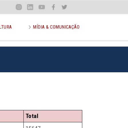
Loca
Inst
Lin
You
Face
Twit
or
LTURA
MÍDIA & COMUNICAÇÃO
Total