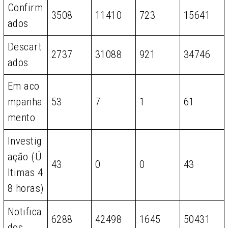
Confirm
3508
11410
723
15641
ados
Descart
2737
31088
921
34746
ados
Em aco
mpanha
53
7
1
61
mento
Investig
ação (Ú
43
0
0
43
ltimas 4
8 horas)
Notifica
6288
42498
1645
50431
dos