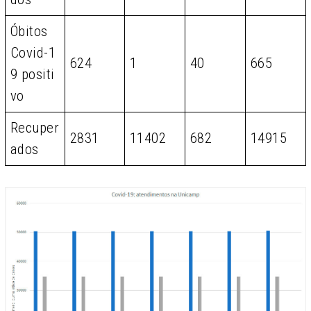
Óbitos
Covid-1
624
1
40
665
9 positi
vo
Recuper
2831
11402
682
14915
ados