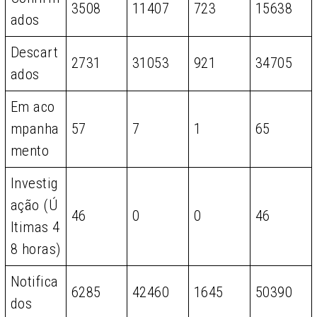
3508
11407
723
15638
ados
Descart
2731
31053
921
34705
ados
Em aco
mpanha
57
7
1
65
mento
Investig
ação (Ú
46
0
0
46
ltimas 4
8 horas)
Notifica
6285
42460
1645
50390
dos