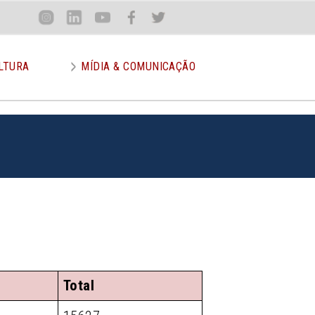
Loca
Inst
Lin
You
Face
Twit
or
LTURA
MÍDIA & COMUNICAÇÃO
Total