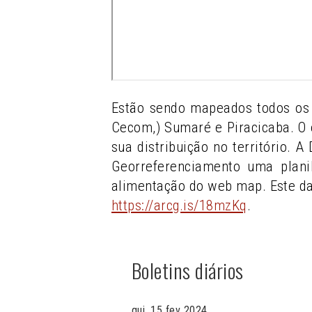
Estão sendo mapeados todos os 
Cecom,) Sumaré e Piracicaba. O 
sua distribuição no território. 
Georreferenciamento uma plani
alimentação do web map. Este d
https://arcg.is/18mzKq
.
Boletins diários
qui, 15 fev 2024