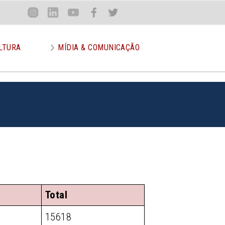
Loca
Inst
Lin
You
Face
Twit
or
LTURA
MÍDIA & COMUNICAÇÃO
Total
15618