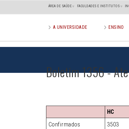
Main
ÁREA DE SAÚDE
FACULDADES E INSTITUTOS
IN
superior
A UNIVERSIDADE
ENSINO
Main
menu
Boletim 1356 - At
HC
Confirmados
3503