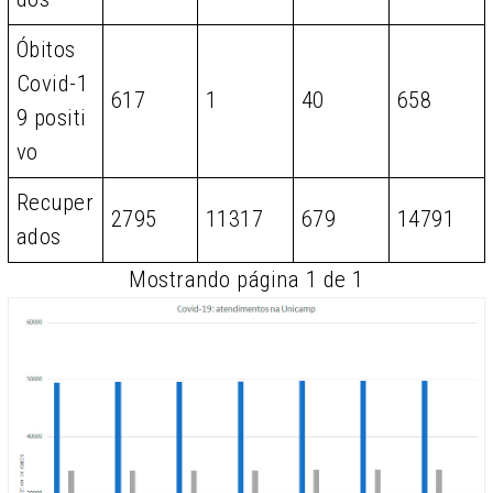
Óbitos
Covid-1
617
1
40
658
9 positi
vo
Recuper
2795
11317
679
14791
ados
Mostrando página 1 de 1