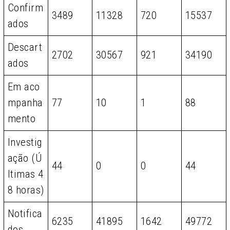
Confirm
3489
11328
720
15537
ados
Descart
2702
30567
921
34190
ados
Em aco
mpanha
77
10
1
88
mento
Investig
ação (Ú
44
0
0
44
ltimas 4
8 horas)
Notifica
6235
41895
1642
49772
dos