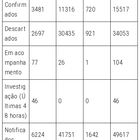
Confirm
3481
11316
720
15517
ados
Descart
2697
30435
921
34053
ados
Em aco
mpanha
77
26
1
104
mento
Investig
ação (Ú
46
0
0
46
ltimas 4
8 horas)
Notifica
6224
41751
1642
49617
dos