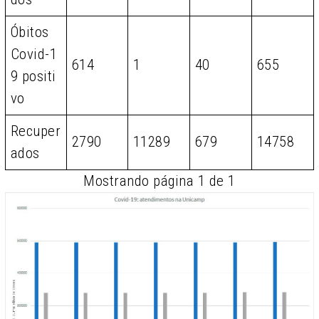
Óbitos
Covid-1
614
1
40
655
9 positi
vo
Recuper
2790
11289
679
14758
ados
Mostrando página 1 de 1