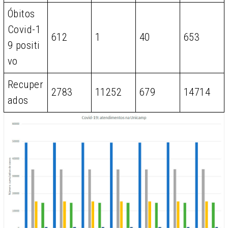
Óbitos
Covid-1
612
1
40
653
9 positi
vo
Recuper
2783
11252
679
14714
ados