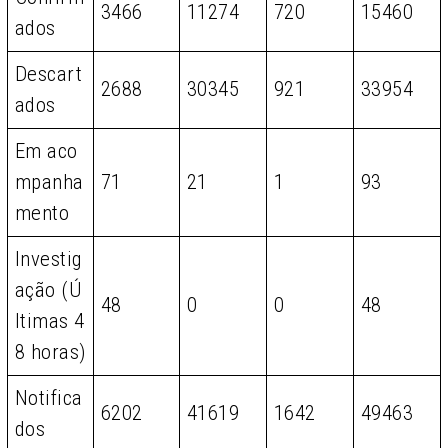
3466
11274
720
15460
ados
Descart
2688
30345
921
33954
ados
Em aco
mpanha
71
21
1
93
mento
Investig
ação (Ú
48
0
0
48
ltimas 4
8 horas)
Notifica
6202
41619
1642
49463
dos